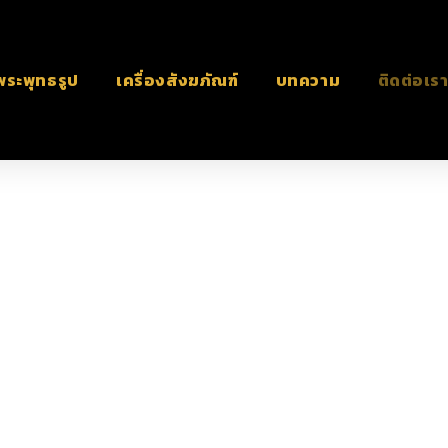
พระพุทธรูป
เครื่องสังฆภัณฑ์
บทความ
ติดต่อเร