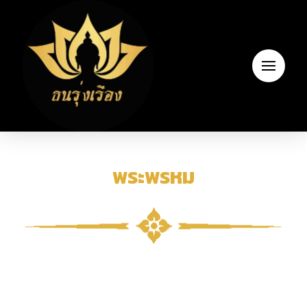
พระพรหม