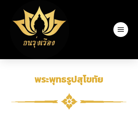
พระพุทธรูปสุโขทัย