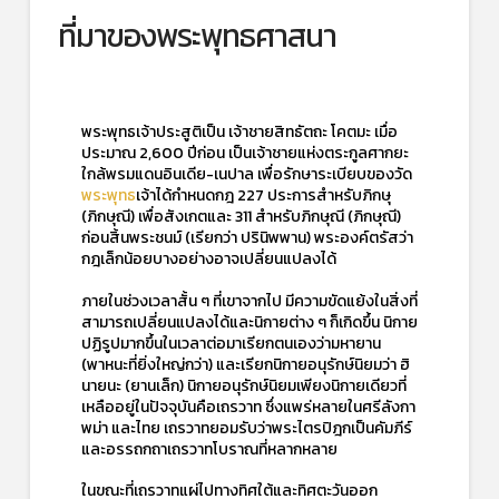
ที่มาของพระพุทธศาสนา
พระพุทธเจ้าประสูติเป็น เจ้าชายสิทธัตถะ โคตมะ เมื่อ
ประมาณ 2,600 ปีก่อน เป็นเจ้าชายแห่งตระกูลศากยะ
ใกล้พรมแดนอินเดีย-เนปาล เพื่อรักษาระเบียบของวัด
พระพุทธ
เจ้าได้กำหนดกฎ 227 ประการสำหรับภิกษุ
(ภิกษุณี) เพื่อสังเกตและ 311 สำหรับภิกษุณี (ภิกษุณี)
ก่อนสิ้นพระชนม์ (เรียกว่า ปรินิพพาน) พระองค์ตรัสว่า
กฎเล็กน้อยบางอย่างอาจเปลี่ยนแปลงได้
ภายในช่วงเวลาสั้น ๆ ที่เขาจากไป มีความขัดแย้งในสิ่งที่
สามารถเปลี่ยนแปลงได้และนิกายต่าง ๆ ก็เกิดขึ้น นิกาย
ปฏิรูปมากขึ้นในเวลาต่อมาเรียกตนเองว่ามหายาน
(พาหนะที่ยิ่งใหญ่กว่า) และเรียกนิกายอนุรักษ์นิยมว่า ฮิ
นายนะ (ยานเล็ก) นิกายอนุรักษ์นิยมเพียงนิกายเดียวที่
เหลืออยู่ในปัจจุบันคือเถรวาท ซึ่งแพร่หลายในศรีลังกา
พม่า และไทย เถรวาทยอมรับว่าพระไตรปิฎกเป็นคัมภีร์
และอรรถกถาเถรวาทโบราณที่หลากหลาย
ในขณะที่เถรวาทแผ่ไปทางทิศใต้และทิศตะวันออก